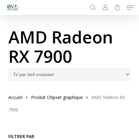
Men
Skip
to
search
account
Close
main
Menu
content
AMD Radeon
RX 7900
Accueil
Produit Chipset graphique
AMD Radeon RX
7900
FILTRER PAR