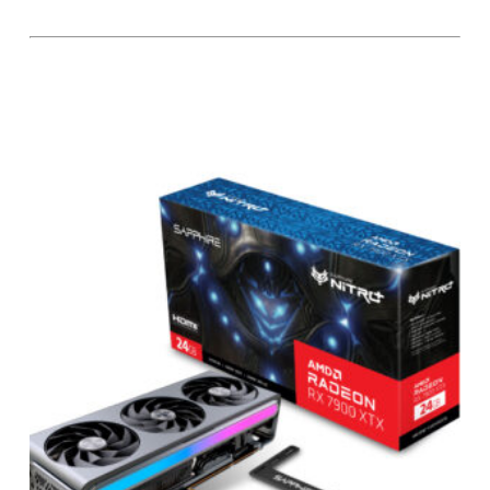
AMD Radeon RX 7900
Chipset graphique
AMD Radeon RX 6600
AMD Radeon RX 6700 XT
AMD Radeon RX 6800 XT
AMD Radeon RX 7900
Taille mémoire vidéo
8 Go
12 Go
16 Go
24 Go
Sorties vidéo