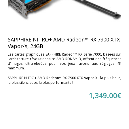
1 X HDMI Femelle
1 X USB-C
2 X DisplayPort Femelle
2 X HDMI Femelle
3 X DisplayPort Femelle
SAPPHIRE NITRO+ AMD Radeon™ RX 7900 XTX
Alimentation
Vapor-X, 24GB
Les cartes graphiques SAPPHIRE Radeon™ RX Série 7000, basées sur
1 * 8 broches + 1 * 6 broches PCI-E - Alimentation
l’architecture révolutionnaire AMD RDNA™ 3, offrent des fréquences
recommandée 750W min
d’images ultra-élevées pour vos jeux favoris aux réglages 4K
maximum.
1 * 8 broches PCI-E - Alimentation recommandée 500W
2 * 8 broches PCI-E - Alimentation recommandée 850W min
SAPPHIRE NITRO+ AMD Radeon™ RX 7900 XTX Vapor-X : la plus belle,
la plus silencieuse, la plus performante !
3 * 8 broches PCI-E – Alimentation recommandée 800W
min
1,349.00
€
Price
1 349€
1 349€
Availability