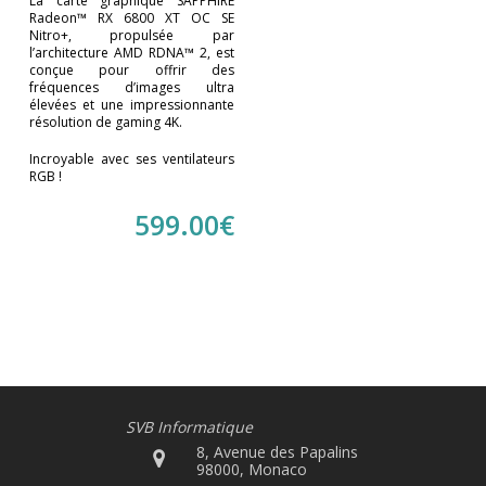
La carte graphique SAPPHIRE
Radeon™ RX 6800 XT OC SE
Nitro+, propulsée par
l’architecture AMD RDNA™ 2, est
conçue pour offrir des
fréquences d’images ultra
élevées et une impressionnante
résolution de gaming 4K.
Incroyable avec ses ventilateurs
RGB !
599.00
€
SVB Informatique
8, Avenue des Papalins
98000, Monaco