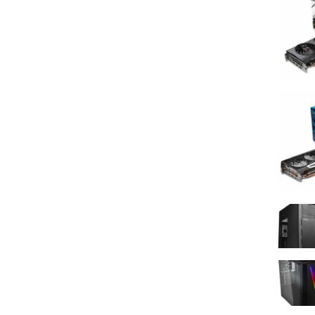
AMD Radeon RX 6800 XT
AMD Radeon RX 7900
Taille mémoire vidéo
8 Go
12 Go
16 Go
24 Go
Sorties vidéo
1 X HDMI Femelle
1 X USB-C
2 X DisplayPort Femelle
2 X HDMI Femelle
3 X DisplayPort Femelle