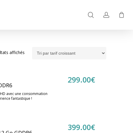
search
account
Trié
ltats affichés
par
prix
croissant
299.00
€
GDDR6
ull HD avec une consommation
ience fantastique !
399.00
€
 12 Go GDDR6