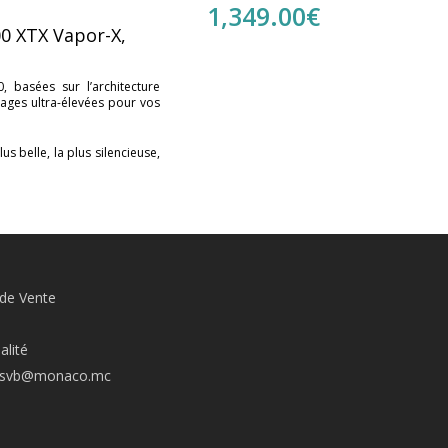
1,349.00
€
 XTX Vapor-X,
 basées sur l’architecture
ages ultra-élevées pour vos
 belle, la plus silencieuse,
 de Vente
alité
.svb@monaco.mc