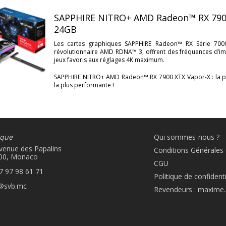
SAPPHIRE NITRO+ AMD Radeon™ RX 7900
24GB
Les cartes graphiques SAPPHIRE Radeon™ RX Série 7000,
révolutionnaire AMD RDNA™ 3, offrent des fréquences d’im
jeux favoris aux réglages 4K maximum.
SAPPHIRE NITRO+ AMD Radeon™ RX 7900 XTX Vapor-X : la plus
la plus performante !
ique
Qui sommes-nous ?
Avenue des Papalins
Conditions Générales
00, Monaco
CGU
7 97 98 61 71
Politique de confidenti
@svb.mc
Revendeurs :
maxime