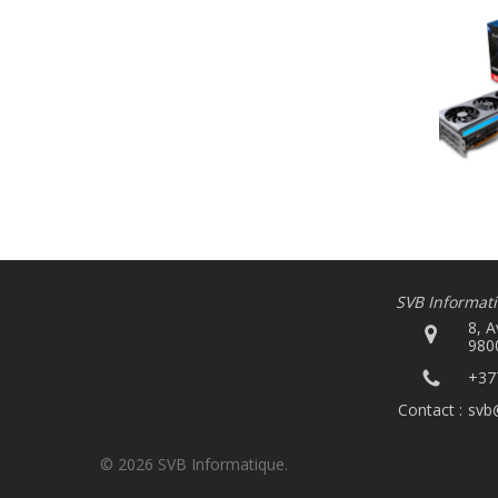
Alimentation
1 * 8 broches + 1 * 6 broches
PCI-E - Alimentation recommandée
750W min
1 * 8 broches PCI-E -
Alimentation recommandée 500W
2 * 8 broches PCI-E -
Alimentation recommandée 850W
min
3 * 8 broches PCI-E –
Alimentation recommandée 800W
SVB Informat
min
8, 
980
+37
Price
Contact :
svb
299€
1 349€
© 2026 SVB Informatique.